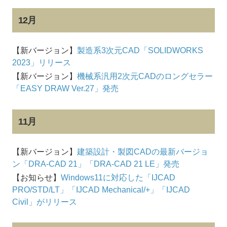
12月
【新バージョン】
製造系3次元CAD「SOLIDWORKS
2023」リリース
【新バージョン】
機械系汎用2次元CADのロングセラー
「EASY DRAW Ver.27」発売
11月
【新バージョン】
建築設計・製図CADの最新バージョ
ン「DRA-CAD 21」「DRA-CAD 21 LE」発売
【お知らせ】
Windows11に対応した「IJCAD
PRO/STD/LT」「IJCAD Mechanical/+」「IJCAD
Civil」がリリース