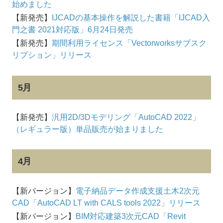
始めました
【新発売】
IJCADの基本操作を解説した書籍「IJCAD入
門之書 2021対応版」6月24日発売
【新発売】
期間利用ライセンス「Vectorworksサブスク
リプション」リリース
5月
【新発売】
汎用2D/3Dモデリング「AutoCAD 2022」
（レギュラー版）単品販売が始まりました
4月
【新バージョン】
電子納品データ作成支援土木2次元
CAD「AutoCAD LT with CALS tools 2022」リリース
【新バージョン】
BIM対応建築3次元CAD「Revit