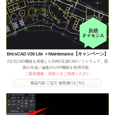
BricsCAD V26 Lite ＋Maintenance【キャンペーン】
2次元CAD機能を搭載したDWG互換CADソフトウェア。図
面の作成／編集やLISP機能を使用可能。
ご提供価格：見積りをご依頼ください