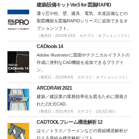
建築/設備キットVer.5 for 図脳RAPID
通り芯や柱、壁、建具、電気、水道設備などの
製図機能を図脳RAPIDシリーズに追加できるオ
プションソフト。
（発売日：2023年10月 カテゴリ：オプションソフト）
CADtools 14
Adobe Illustratorに図面やテクニカルイラストの
作成に便利なCAD機能を追加できるプラグイ
ン。
（発売日：2023年9月 カテゴリ：オプションソフト）
ARCDRAW 2021
建築／建設業の業務効率化を図るために開発さ
れた2次元CAD。
（発売日：2021年3月 カテゴリ：2次元CAD）
CADTOOLフレーム構造解析 12
はり／トラス／ラーメンなどの骨組構造解析が
行える骨組み構造解析ソフト。