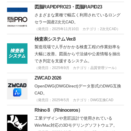
図脳RAPIDPRO23・図脳RAPID23
さまざまな業種で幅広く利用されているロング
セラー国産2次元CAD。
（発売日：2025年11月10日 カテゴリ：2次元CAD）
検査表システム Ver.8
製造現場で人手がかかる検査工程の作業効率を
大幅に改善。図面から寸法値や公差情報を抽出
でき判定を支援するシステム。
（発売日：2025年9月 カテゴリ：品質管理ツール）
ZWCAD 2026
OpenDWG(DWGDirect)データ形式のDWG互換
CAD。
（発売日：2025年5月 カテゴリ：DWG互換CAD
Rhino 8 （Rhinoceros）
工業デザインや意匠設計で使用されている
Win/Mac対応の3Dモデリングソフトウェア。