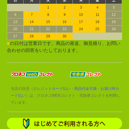
日
月
火
水
木
金
土
1
2
3
4
5
6
7
8
9
10
11
12
13
14
15
16
17
18
19
20
21
22
23
24
25
26
27
28
29
30
■
の日付は営業日です。商品の発送、御見積り、お問い
合わせの回答をいたしております。
当店の決済（
クレジットカード払い
・
商品代金引換
・
お届け時カ
ード払い
）は、クロネコWEBコレクト・宅急便コレクトを利用し
ています。