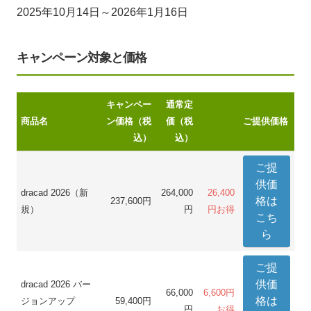
2025年10月14日～2026年1月16日
キャンペーン対象と価格
キャンペー
通常定
商品名
ン価格（税
価（税
ご提供価格
込）
込）
ご提
供価
dracad 2026（新
264,000
26,400
格は
237,600円
規）
円
円お得
こち
ら
ご提
供価
dracad 2026 バー
66,000
6,600円
格は
ジョンアップ
59,400円
円
お得