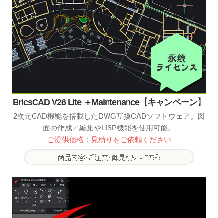
BricsCAD V26 Lite ＋Maintenance【キャンペーン】
2次元CAD機能を搭載したDWG互換CADソフトウェア。図
面の作成／編集やLISP機能を使用可能。
ご提供価格：見積りをご依頼ください