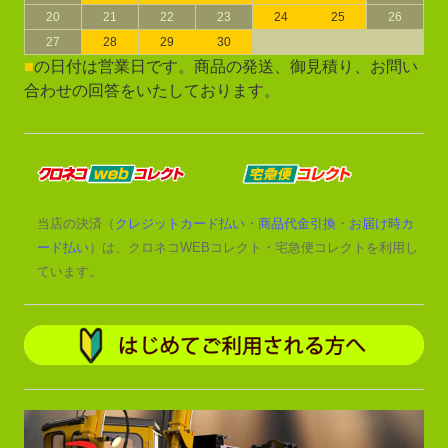
20
21
22
23
24
25
26
27
28
29
30
■
の日付は営業日です。商品の発送、御見積り、お問い
合わせの回答をいたしております。
当店の決済（
クレジットカード払い
・
商品代金引換
・
お届け時カ
ード払い
）は、クロネコWEBコレクト・宅急便コレクトを利用し
ています。