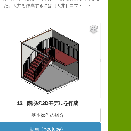
た。天井を作成するには［天井］コマ・・・
12．階段の3Dモデルを作成
基本操作の紹介
動画（Youtube）