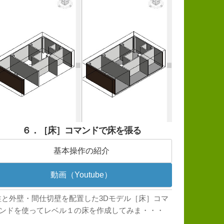
６．［床］コマンドで床を張る
基本操作の紹介
動画（Youtube）
柱と外壁・間仕切壁を配置した3Dモデル［床］コマ
ンドを使ってレベル１の床を作成してみま・・・