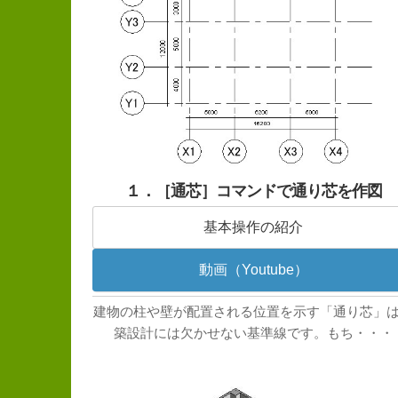
１．［通芯］コマンドで通り芯を作図
基本操作の紹介
動画（Youtube）
建物の柱や壁が配置される位置を示す「通り芯」
築設計には欠かせない基準線です。もち・・・