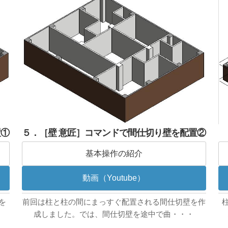
置①
５．［壁 意匠］コマンドで間仕切り壁を配置②
基本操作の紹介
動画（Youtube）
を
前回は柱と柱の間にまっすぐ配置される間仕切壁を作
・
成しました。では、間仕切壁を途中で曲・・・