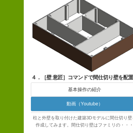
４．［壁 意匠］コマンドで間仕切り壁を配
基本操作の紹介
動画（Youtube）
柱と外壁を取り付けた建築3Dモデルに間仕切り壁
作成してみます。間仕切り壁はファミリの・・