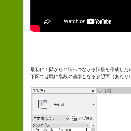
最初に１階から２階へつながる階段を作成した
下図では既に階段の基準となる参照面（あたり