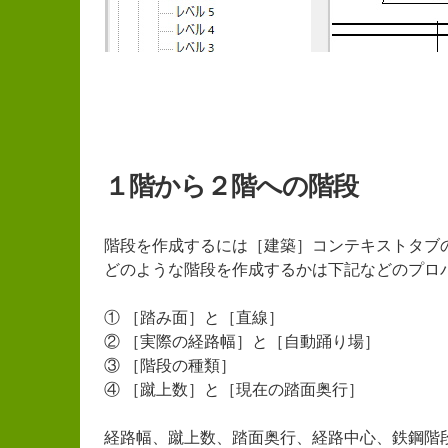
１階から２階への階段
階段を作成するには［建築］コンテキストタブ
どのような階段を作成するかは下記などのプロ
① ［踏み面］と［直線］
② ［実際の経路幅］と［自動踊り場］
③ ［階段の種類］
④ ［蹴上数］と［現在の踏面奥行］
経路幅、蹴上数、踏面奥行、経路中心、鉄鋼階