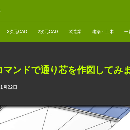
店
3次元CAD
2次元CAD
製造業
建築・土木
一
芯］コマンドで通り芯を作図してみ
11月22日