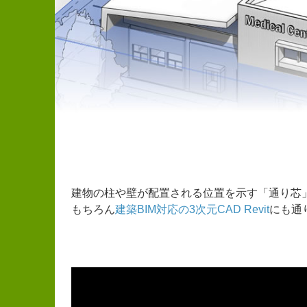
建物の柱や壁が配置される位置を示す「通り芯
もちろん
建築BIM対応の3次元CAD Revit
にも通