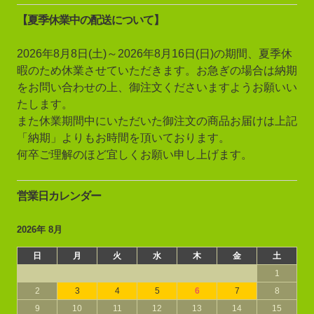
【夏季休業中の配送について】
2026年8月8日(土)～2026年8月16日(日)の期間、夏季休
暇のため休業させていただきます。お急ぎの場合は納期
をお問い合わせの上、御注文くださいますようお願いい
たします。
また休業期間中にいただいた御注文の商品お届けは上記
「納期」よりもお時間を頂いております。
何卒ご理解のほど宜しくお願い申し上げます。
営業日カレンダー
2026年 8月
日
月
火
水
木
金
土
1
2
3
4
5
6
7
8
9
10
11
12
13
14
15