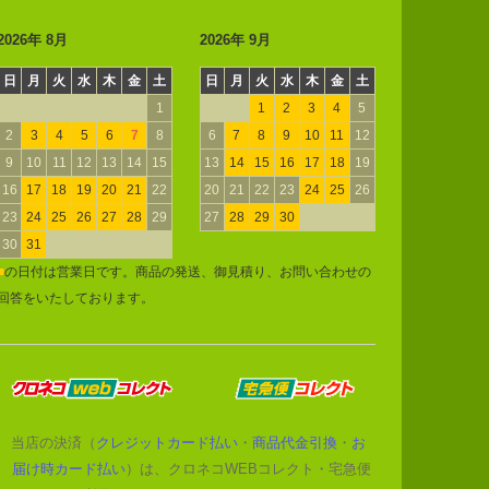
2026年 8月
2026年 9月
日
月
火
水
木
金
土
日
月
火
水
木
金
土
1
1
2
3
4
5
2
3
4
5
6
7
8
6
7
8
9
10
11
12
9
10
11
12
13
14
15
13
14
15
16
17
18
19
16
17
18
19
20
21
22
20
21
22
23
24
25
26
23
24
25
26
27
28
29
27
28
29
30
30
31
■
の日付は営業日です。商品の発送、御見積り、お問い合わせの
回答をいたしております。
当店の決済（
クレジットカード払い
・
商品代金引換
・
お
届け時カード払い
）は、クロネコWEBコレクト・宅急便