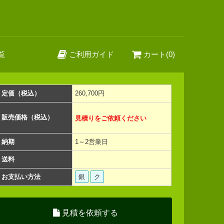
覧
ご利用ガイド
カート(0)
定価（税込）
260,700円
販売価格（税込）
見積りをご依頼ください
納期
1～2営業日
送料
お支払い方法
銀
ク
見積を依頼する