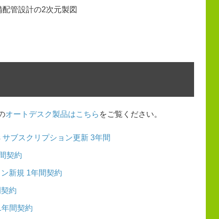
備配管設計の2次元製図
の
オートデスク製品はこちら
をご覧ください。
 toolsets サブスクリプション更新 3年間
年間契約
リプション新規 1年間契約
間契約
 1年間契約