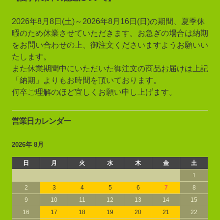
2026年8月8日(土)～2026年8月16日(日)の期間、夏季休
暇のため休業させていただきます。お急ぎの場合は納期
をお問い合わせの上、御注文くださいますようお願いい
たします。
また休業期間中にいただいた御注文の商品お届けは上記
「納期」よりもお時間を頂いております。
何卒ご理解のほど宜しくお願い申し上げます。
営業日カレンダー
2026年 8月
日
月
火
水
木
金
土
1
2
3
4
5
6
7
8
9
10
11
12
13
14
15
16
17
18
19
20
21
22