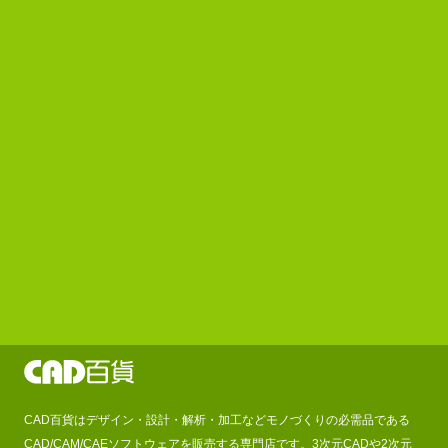
CAD百貨はデザイン・設計・解析・加工などモノづくりの必需品である
CAD/CAM/CAEソフトウェアを販売する専門店です。3次元CADや2次元