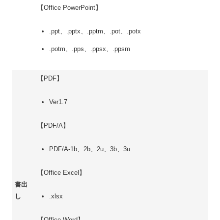
【Office PowerPoint】
.ppt、.pptx、.pptm、.pot、.potx
.potm、.pps、.ppsx、.ppsm
【PDF】
Ver1.7
【PDF/A】
PDF/A-1b、2b、2u、3b、3u
【Office Excel】
書出
し
.xlsx
【Office Word】