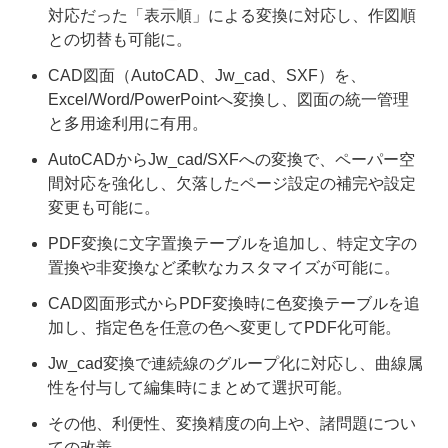
対応だった「表示順」による変換に対応し、作図順
との切替も可能に。
CAD図面（AutoCAD、Jw_cad、SXF）を、
Excel/Word/PowerPointへ変換し、図面の統一管理
と多用途利用に有用。
AutoCADからJw_cad/SXFへの変換で、ペーパー空
間対応を強化し、欠落したページ設定の補完や設定
変更も可能に。
PDF変換に文字置換テーブルを追加し、特定文字の
置換や非変換など柔軟なカスタマイズが可能に。
CAD図面形式からPDF変換時に色変換テーブルを追
加し、指定色を任意の色へ変更してPDF化可能。
Jw_cad変換で連続線のグループ化に対応し、曲線属
性を付与して編集時にまとめて選択可能。
その他、利便性、変換精度の向上や、諸問題につい
ての改善。