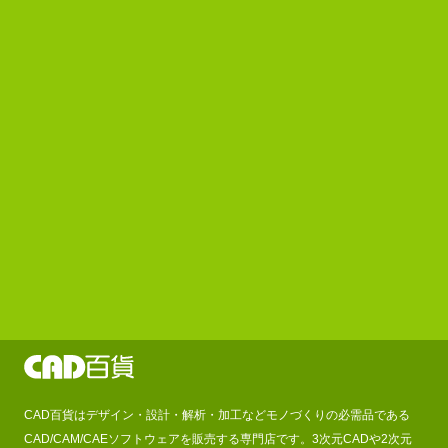
CAD百貨はデザイン・設計・解析・加工などモノづくりの必需品である
CAD/CAM/CAEソフトウェアを販売する専門店です。3次元CADや2次元