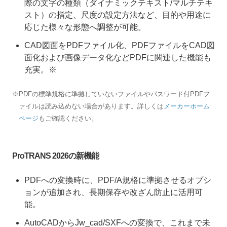
際の文字の種類（ダイナミックテキスト/マルチテキ
スト）の指定、尺度の設定方法など、目的や用途に
応じた様々な形態へ調整が可能。
CAD図面をPDFファイル化、PDFファイルをCAD図
面化および画像データ化などPDFに関連した機能も
充実。※
※PDFの標準規格に準拠していないファイルやパスワード付PDFフ
ァイルは読み込めない場合があります。詳しくは
メーカーホーム
ページ
もご確認ください。
ProTRANS 2026の新機能
PDFへの変換時に、PDF/A規格に準拠させるオプシ
ョンが追加され、長期保存や改ざん防止に活用可
能。
AutoCADからJw_cad/SXFへの変換で、これまで未