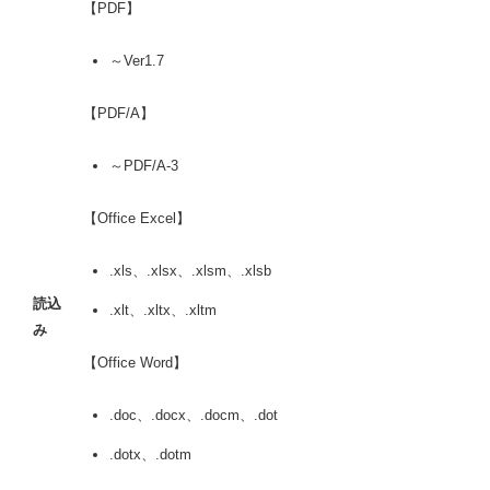
【PDF】
～Ver1.7
【PDF/A】
～PDF/A-3
【Office Excel】
.xls、.xlsx、.xlsm、.xlsb
読込
.xlt、.xltx、.xltm
み
【Office Word】
.doc、.docx、.docm、.dot
.dotx、.dotm