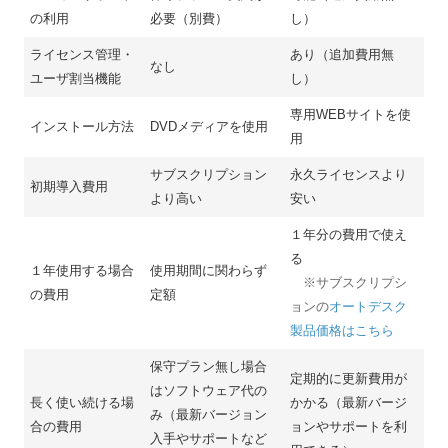
の利用
必要（別費）
し）
ライセンス管理・
あり（追加費用無
なし
ユーザ割当機能
し）
専用WEBサイトを使
インストール方法
DVDメディアを使用
用
サブスクリプション
永久ライセンスより
初期導入費用
より高い
安い
１年分の費用で使え
る
１年使用する場合
使用期間に関わらず
※サブスクリプシ
の費用
定額
ョンの
オートデスク
製品価格はこちら
保守プラン無し場合
定期的に更新費用が
はソフトウェア代の
長く使い続ける場
かかる（最新バージ
み（最新バージョン
合の費用
ョンやサポートを利
入手やサポートなど