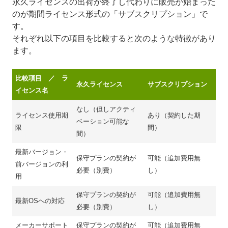
永久ライセンスの出荷が終了し代わりに販売が始まった
のが期間ライセンス形式の「サブスクリプション」で
す。
それぞれ以下の項目を比較すると次のような特徴があり
ます。
比較項目 ／ ラ
永久ライセンス
サブスクリプション
イセンス名
なし（但しアクティ
ライセンス使用期
あり（契約した期
ベーション可能な
限
間）
間）
最新バージョン・
保守プランの契約が
可能（追加費用無
前バージョンの利
必要（別費）
し）
用
保守プランの契約が
可能（追加費用無
最新OSへの対応
必要（別費）
し）
メーカーサポート
保守プランの契約が
可能（追加費用無