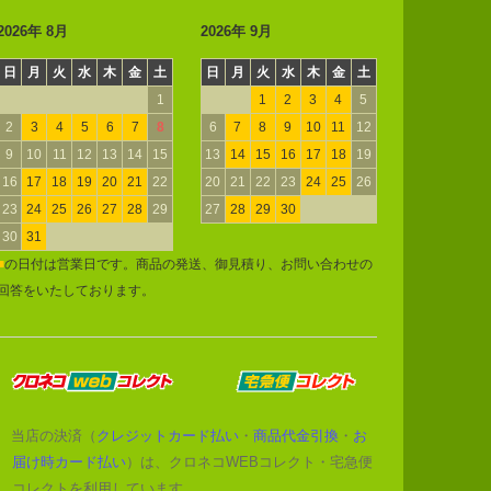
2026年 8月
2026年 9月
日
月
火
水
木
金
土
日
月
火
水
木
金
土
1
1
2
3
4
5
2
3
4
5
6
7
8
6
7
8
9
10
11
12
9
10
11
12
13
14
15
13
14
15
16
17
18
19
16
17
18
19
20
21
22
20
21
22
23
24
25
26
23
24
25
26
27
28
29
27
28
29
30
30
31
■
の日付は営業日です。商品の発送、御見積り、お問い合わせの
回答をいたしております。
当店の決済（
クレジットカード払い
・
商品代金引換
・
お
届け時カード払い
）は、クロネコWEBコレクト・宅急便
コレクトを利用しています。