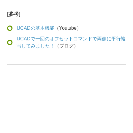
[参考]
IJCADの基本機能
（Youtube）
IJCADで一回のオフセットコマンドで両側に平行複
写してみました！
（ブログ）