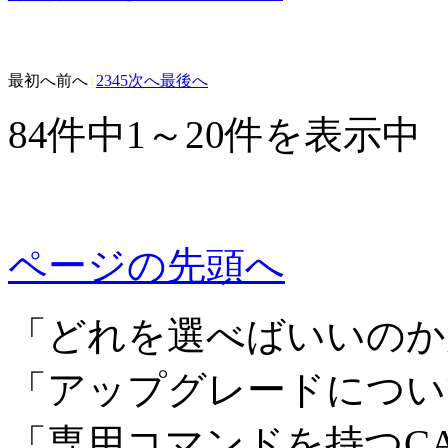
最初へ
前へ
1
2
3
4
5
次へ
最後へ
84件中1～20件を表示中
ページの先頭へ
「どれを選べばいいのか
「アップグレードについ
「専用コマンドを持つC