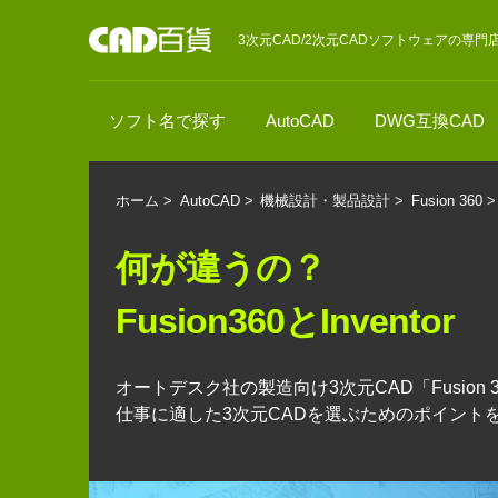
3次元CAD/2次元CADソフトウェアの専門
ソフト名で探す
AutoCAD
DWG互換CAD
ホーム
>
AutoCAD
>
機械設計・製品設計
>
Fusion 360
>
何が違うの？
Fusion360とInventor
オートデスク社の製造向け3次元CAD「Fusion 360」
仕事に適した3次元CADを選ぶためのポイント