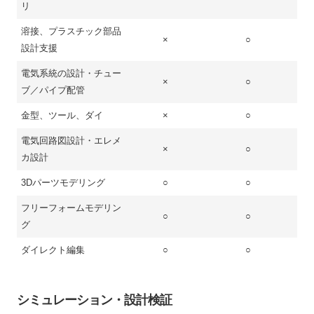
リ
溶接、プラスチック部品
×
○
設計支援
電気系統の設計・チュー
×
○
ブ／パイプ配管
金型、ツール、ダイ
×
○
電気回路図設計・エレメ
×
○
カ設計
3Dパーツモデリング
○
○
フリーフォームモデリン
○
○
グ
ダイレクト編集
○
○
シミュレーション・設計検証