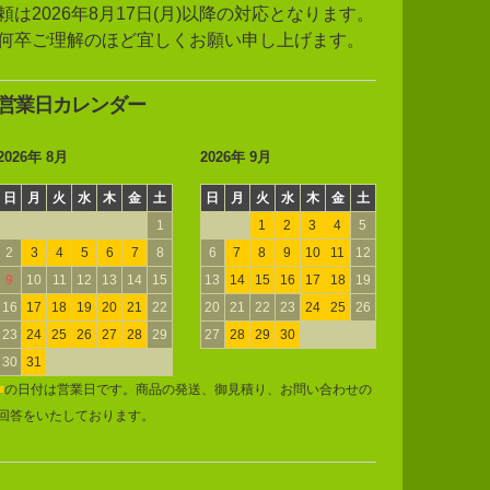
頼は2026年8月17日(月)以降の対応となります。
何卒ご理解のほど宜しくお願い申し上げます。
営業日カレンダー
2026年 8月
2026年 9月
日
月
火
水
木
金
土
日
月
火
水
木
金
土
1
1
2
3
4
5
2
3
4
5
6
7
8
6
7
8
9
10
11
12
9
10
11
12
13
14
15
13
14
15
16
17
18
19
16
17
18
19
20
21
22
20
21
22
23
24
25
26
23
24
25
26
27
28
29
27
28
29
30
30
31
■
の日付は営業日です。商品の発送、御見積り、お問い合わせの
回答をいたしております。