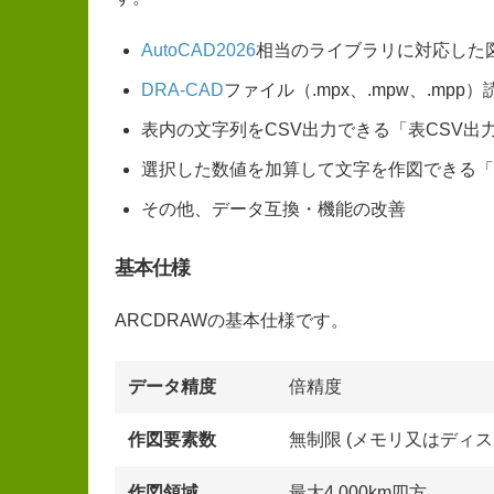
AutoCAD2026
相当のライブラリに対応した
DRA-CAD
ファイル（.mpx、.mpw、.mpp
表内の文字列をCSV出力できる「表CSV出
選択した数値を加算して文字を作図できる「
その他、データ互換・機能の改善
基本仕様
ARCDRAWの基本仕様です。
データ精度
倍精度
作図要素数
無制限 (メモリ又はディス
作図領域
最大4,000km四方