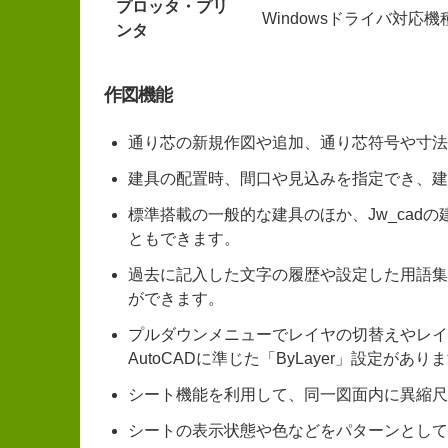
プロッタ・プリ
Windowsドライバ対応機
ンタ
作図機能
通り芯の新規作図や追加、通り芯符号や寸法
建具の配置時、間口や見込みを指定でき、建
標準搭載の一般的な建具のほか、Jw_cad
ともできます。
過去に記入した文字の履歴や設定した用語集
ができます。
プルダウンメニューでレイヤの切替えやレイ
AutoCADに準じた「ByLayer」設定があり
シート機能を利用して、同一図面内に異縮尺
シートの表示状態や色などをパターンとして