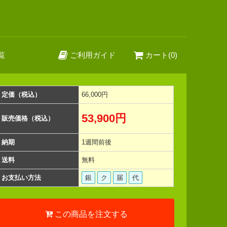
覧
ご利用ガイド
カート(0)
定価（税込）
66,000円
53,900円
販売価格（税込）
納期
1週間前後
送料
無料
お支払い方法
銀
ク
届
代
この商品を注文する