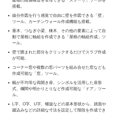
建物の階層構造を管理できる「ストーリ」ツールを
搭載。
線分作図を行う感覚で自由に壁を作図できる「壁」
ツール。カーテンウォール作成機能も搭載。
垂木、つなぎ小梁、棟木、その他の要素によって自
動で屋根に軸組を作成できる「屋根の軸組作成」ツ
ール。
壁で囲まれた部分をクリックするだけでスラブ作成
が可能。
コーナー窓や複数の窓パーツを組み合せた窓なども
作成可能な「窓」ツール。
幅が不均等な両開き扉、シンボルを活用した扉形
式、欄間や明かりとりなど作成可能な「ドア」ツー
ル。
L字、O字、U字、螺旋などの基本形状から、踏面や
蹴込みなどの詳細な寸法を設定して階段を作成でき