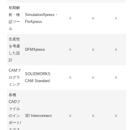
初期解
析・検
SimulationXpress・
○
○
○
証ツー
FloXpress
ル
生産性
を考慮
DFMXpress
○
○
○
した設
計
CAMプ
SOLIDWORKS
ログラ
○
○
○
CAM Standard
ミング
各種
CADフ
ァイル
のイン
3D Interconnect
○
○
○
ポート/
エクス