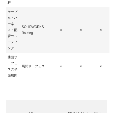
析
ケーブ
ル・ハ
ーネ
SOLIDWORKS
ス・配
○
×
×
Routing
管のル
ーティ
ング
曲面サ
ーフェ
展開サーフェス
○
×
×
スの平
面展開