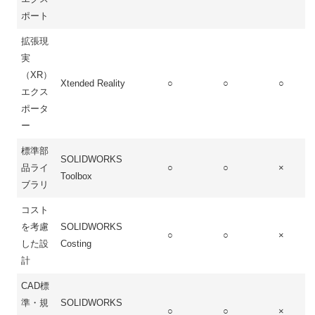
ポート
拡張現
実
（XR）
Xtended Reality
○
○
○
エクス
ポータ
ー
標準部
SOLIDWORKS
品ライ
○
○
×
Toolbox
ブラリ
コスト
を考慮
SOLIDWORKS
○
○
×
した設
Costing
計
CAD標
準・規
SOLIDWORKS
○
○
×