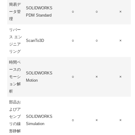
簡易デ
SOLIDWORKS
ータ管
○
○
×
PDM Standard
理
リバー
ス エン
ScanTo3D
○
○
×
ジニア
リング
時間ベ
ースの
SOLIDWORKS
モーシ
○
×
×
Motion
ョン解
析
部品お
よびア
センブ
SOLIDWORKS
○
×
×
リの線
Simulation
形静解