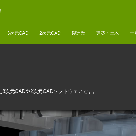
店
3次元CAD
2次元CAD
製造業
建築・土木
一
ト
3次元CADや2次元CADソフトウェアです。