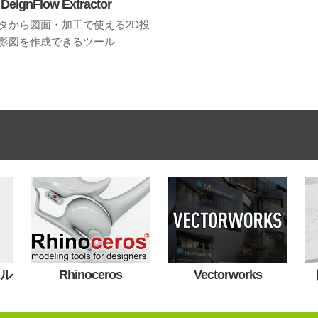
DeignFlow Extractor
ータから図面・加工で使える2D投
影図を作成できるツール
カル
Rhinoceros
Vectorworks