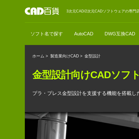
3次元CAD/2次元CADソフトウェアの専門
ソフト名で探す
AutoCAD
DWG互換CAD
ホーム
>
製造業向けCAD
>
金型設計
金型設計向けCADソフ
プラ・プレス金型設計を支援する機能を搭載した