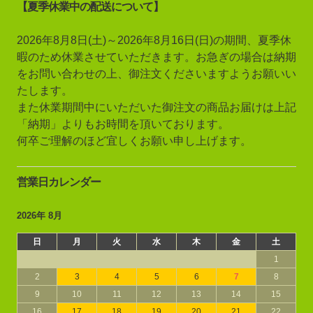
【夏季休業中の配送について】
2026年8月8日(土)～2026年8月16日(日)の期間、夏季休
暇のため休業させていただきます。お急ぎの場合は納期
をお問い合わせの上、御注文くださいますようお願いい
たします。
また休業期間中にいただいた御注文の商品お届けは上記
「納期」よりもお時間を頂いております。
何卒ご理解のほど宜しくお願い申し上げます。
営業日カレンダー
2026年 8月
日
月
火
水
木
金
土
1
2
3
4
5
6
7
8
9
10
11
12
13
14
15
16
17
18
19
20
21
22