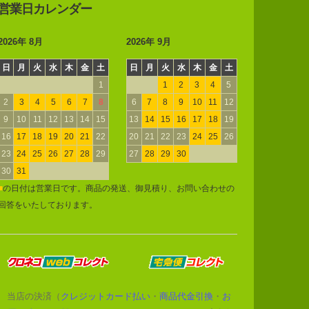
営業日カレンダー
2026年 8月
2026年 9月
日
月
火
水
木
金
土
日
月
火
水
木
金
土
1
1
2
3
4
5
2
3
4
5
6
7
8
6
7
8
9
10
11
12
9
10
11
12
13
14
15
13
14
15
16
17
18
19
16
17
18
19
20
21
22
20
21
22
23
24
25
26
23
24
25
26
27
28
29
27
28
29
30
30
31
■
の日付は営業日です。商品の発送、御見積り、お問い合わせの
回答をいたしております。
当店の決済（
クレジットカード払い
・
商品代金引換
・
お