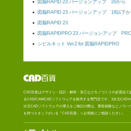
図脳RAPID 23 バージョンアップ 20から
図脳RAPID 23 バージョンアップ 18以下
図脳RAPID 23
図脳RAPIDPRO 23 バージョンアップ PR
シビルキット Ver.2 for 図脳RAPIDPRO
CAD百貨はデザイン・設計・解析・加工などモノづくりの必需品で
るCAD/CAM/CAEソフトウェアを販売する専門店です。3次元CADや
次元CADソフトウェアの導入をご検討の際は、豊富経験なとノウハ
を持つスタッフがいる「CAD百貨」へお気軽にご相談ください。