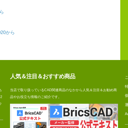
から
O20から
人気＆注目＆おすすめ商品
あ
当店で取り扱っているCAD関連商品のなかから人気＆注目＆お勧め商
2
品やお役立ち情報のご紹介です。
ウ
A