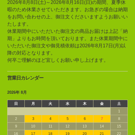
2026年8月8日(土)～2026年8月16日(日)の期間、夏季休
暇のため休業させていただきます。お急ぎの場合は納期
をお問い合わせの上、御注文くださいますようお願いい
たします。
休業期間中にいただいた御注文の商品お届けは上記「納
期」よりもお時間を頂いております。また休業期間中に
いただいた御注文や御見積依頼は2026年8月17日(月)以
降の対応となります。
何卒ご理解のほど宜しくお願い申し上げます。
営業日カレンダー
2026年 8月
日
月
火
水
木
金
土
1
2
3
4
5
6
7
8
9
10
11
12
13
14
15
16
17
18
19
20
21
22