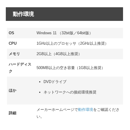
動作環境
OS
Windows 11 （32bit版／64bit版）
CPU
1GHz以上のプロセッサ（2GHz以上推奨）
メモリ
2GB以上（4GB以上推奨）
ハードディス
500MB以上の空き容量（1GB以上推奨）
ク
DVDドライブ
ほか
ネットワークへの接続環境推奨
メーカーホームページで
動作環境
をご確認くださ
詳細
い。