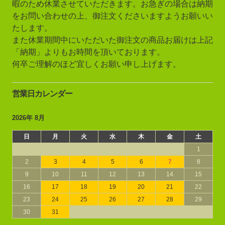
暇のため休業させていただきます。お急ぎの場合は納期
をお問い合わせの上、御注文くださいますようお願いい
たします。
また休業期間中にいただいた御注文の商品お届けは上記
「納期」よりもお時間を頂いております。
何卒ご理解のほど宜しくお願い申し上げます。
営業日カレンダー
2026年 8月
日
月
火
水
木
金
土
1
2
3
4
5
6
7
8
9
10
11
12
13
14
15
16
17
18
19
20
21
22
23
24
25
26
27
28
29
30
31