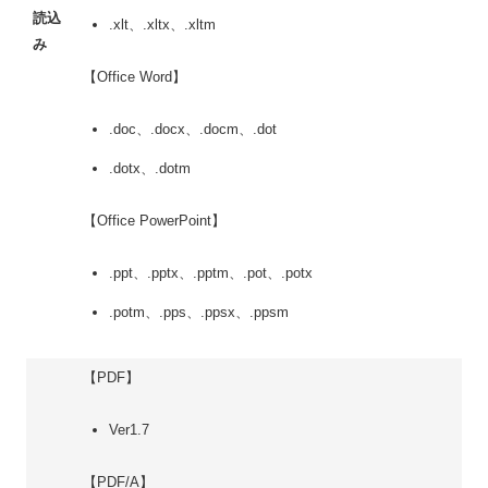
読込
.xlt、.xltx、.xltm
み
【Office Word】
.doc、.docx、.docm、.dot
.dotx、.dotm
【Office PowerPoint】
.ppt、.pptx、.pptm、.pot、.potx
.potm、.pps、.ppsx、.ppsm
【PDF】
Ver1.7
【PDF/A】