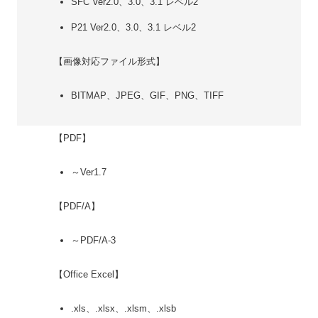
SFC Ver2.0、3.0、3.1 レベル2
P21 Ver2.0、3.0、3.1 レベル2
【画像対応ファイル形式】
BITMAP、JPEG、GIF、PNG、TIFF
【PDF】
～Ver1.7
【PDF/A】
～PDF/A-3
【Office Excel】
.xls、.xlsx、.xlsm、.xlsb