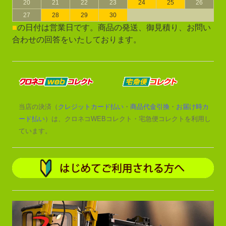
20
21
22
23
24
25
26
27
28
29
30
■
の日付は営業日です。商品の発送、御見積り、お問い
合わせの回答をいたしております。
当店の決済（
クレジットカード払い
・
商品代金引換
・
お届け時カ
ード払い
）は、クロネコWEBコレクト・宅急便コレクトを利用し
ています。