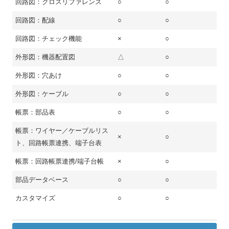
回路図：クロスリファレンス
○
○
回路図：配線
○
○
回路図：チェック機能
×
○
外形図：機器配置図
△
○
外形図：穴あけ
○
○
外形図：ケーブル
○
○
帳票：部品表
○
○
帳票：ワイヤー／ケーブルリス
×
○
ト、回路帳票連携、端子台表
帳票：回路帳票連携/端子台帳
×
○
部品データベース
○
○
カスタマイズ
○
○