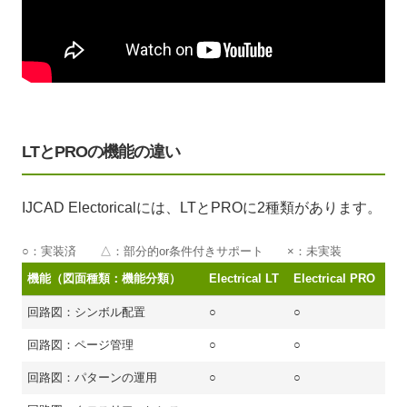
LTとPROの機能の違い
IJCAD Electoricalには、LTとPROに2種類があります。
○：実装済 △：部分的or条件付きサポート ×：未実装
機能（図面種類：機能分類）
Electrical LT
Electrical PRO
回路図：シンボル配置
○
○
回路図：ページ管理
○
○
回路図：パターンの運用
○
○